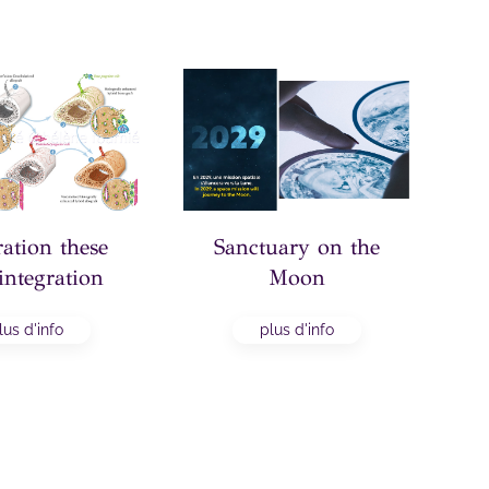
ration these
Sanctuary on the
Li
integration
Moon
lus d'info
plus d'info