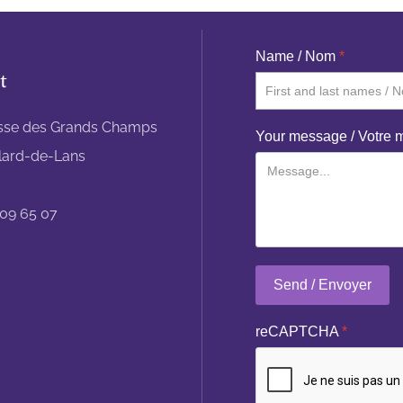
Name / Nom
*
t
sse des Grands Champs
Your message / Votre
llard-de-Lans
 09 65 07
Send / Envoyer
reCAPTCHA
*