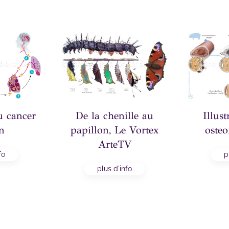
u cancer
De la chenille au
Illust
n
papillon, Le Vortex
osteo
ArteTV
fo
p
plus d'info