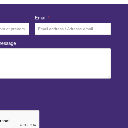
Email
*
 message
*