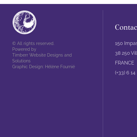
Contac
150 Impa
© All rights reserved.
Powered by
38 250 Vi
Timberr Website Designs and
Solutions
FRANCE
Graphic Design: Hélène Fournié
(+33) 6 14