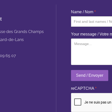
Name / Nom
*
t
sse des Grands Champs
Your message / Votre
llard-de-Lans
 09 65 07
Send / Envoyer
reCAPTCHA
*