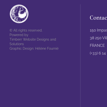
Contac
150 Impa
© All rights reserved.
Powered by
38 250 Vi
Timberr Website Designs and
Solutions
FRANCE
Graphic Design: Hélène Fournié
(+33) 6 14