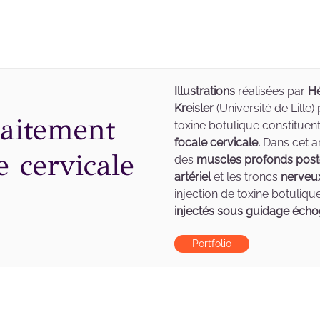
Illustrations
réalisées par
Hé
Kreisler
(Université de Lille
raitement
toxine botulique constituent
focale cervicale.
Dans cet ar
e cervicale
des
muscles profonds post
artériel
et les troncs
nerveu
injection de toxine botuliqu
injectés sous guidage écho
Portfolio