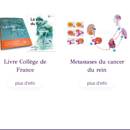
u cancer
De la chenille au
Illust
n
papillon, Le Vortex
osteo
ArteTV
fo
p
plus d'info