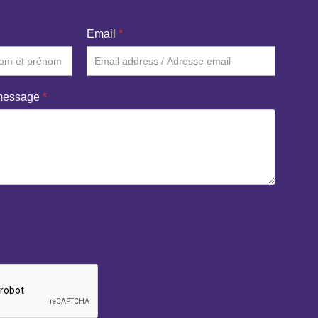
Email
*
 message
*