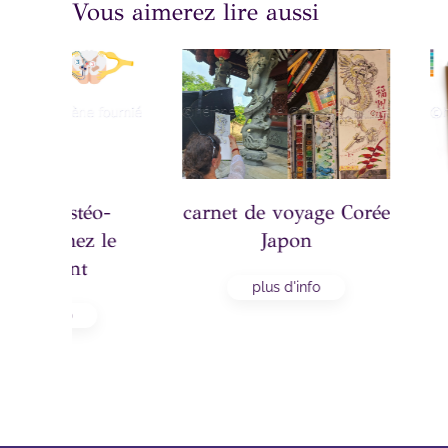
Vous aimerez lire aussi
orée
Livre Collège de
Metastases d
France
du rei
plus d'info
plus d'in