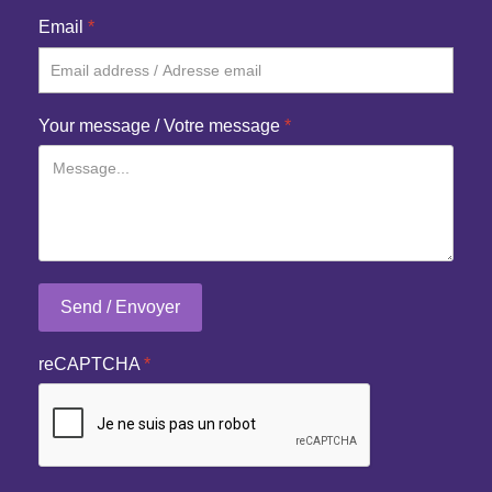
Email
*
Your message / Votre message
*
Send / Envoyer
reCAPTCHA
*