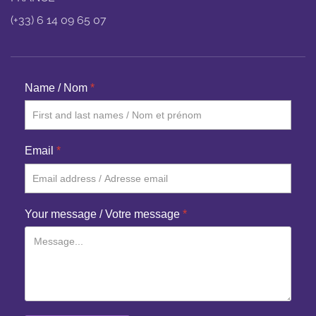
(+33) 6 14 09 65 07
Name / Nom
*
Email
*
Your message / Votre message
*