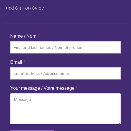
(+33) 6 14 09 65 07
Name / Nom
*
Email
*
Your message / Votre message
*