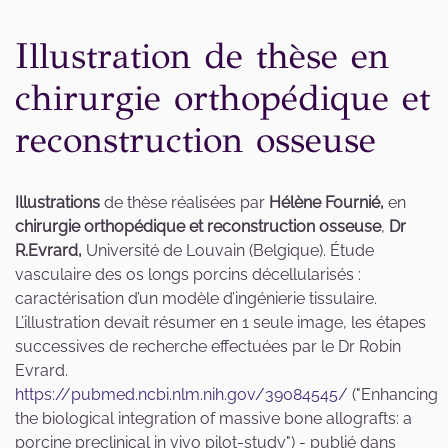
Illustration de thèse en
chirurgie orthopédique et
reconstruction osseuse
Illustrations
de thèse réalisées par
Hélène Fournié,
en
chirurgie orthopédique et reconstruction osseuse
,
Dr
R.Evrard,
Université de Louvain (Belgique). Étude
vasculaire des os longs porcins décellularisés :
caractérisation d’un modèle d’ingénierie tissulaire.
L’illustration devait résumer en 1 seule image, les étapes
successives de recherche effectuées par le Dr Robin
Evrard.
https://pubmed.ncbi.nlm.nih.gov/39084545/
("Enhancing
the biological integration of massive bone allografts: a
porcine preclinical in vivo pilot-study") - publié dans