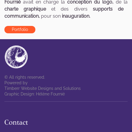
Fournié
avait en charge la
conception du logo,
de la
charte graphique
et des divers
supports de
communication,
pour son
inauguration.
Portfolio
© All rights reserved.
Powered by
Timberr Website Designs and Solutions
Graphic Design: Hélène Fournié
Contact